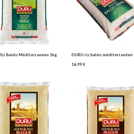
iz Baldo Méditerranéen 1kg
DURU riz baldo méditerranéen
+
–
+
Ajouter au panier
Ajouter au pa
Prix
16,99 €