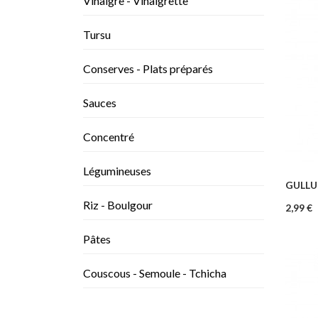
Vinaigre - Vinaigrette
Tursu
Conserves - Plats préparés
Sauces
Concentré
Légumineuses
GULLU 
–
Riz - Boulgour
Prix
2,99 €
Pâtes
Couscous - Semoule - Tchicha