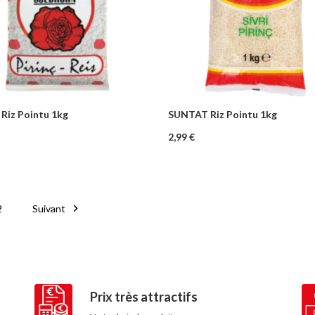
Riz Pointu 1kg
SUNTAT Riz Pointu 1kg
+
–
+
Ajouter au panier
Ajouter au pa
Prix
2,99 €

2
Suivant
Prix très attractifs