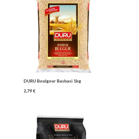
DURU Boulgour Basbasi 1kg
–
+
nier
Ajouter au panier
Prix
2,79 €