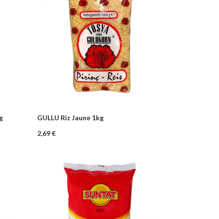
g
GULLU Riz Jaune 1kg
–
+
nier
Ajouter au panier
Prix
2,69 €