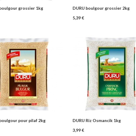
oulgour grossier 1kg
DURU boulgour grossier 2kg
+
–
+
Ajouter au panier
Ajouter au pa
Prix
5,39 €
oulgour pour pilaf 2kg
DURU Riz Osmancik 1kg
+
–
+
Ajouter au panier
Ajouter au pa
Prix
3,99 €