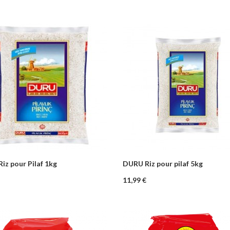
iz pour Pilaf 1kg
DURU Riz pour pilaf 5kg
+
–
+
Ajouter au panier
Ajouter au pa
Prix
11,99 €