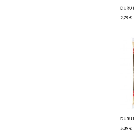
DURU b
–
Prix
2,79 €
DURU b
–
Prix
5,39 €