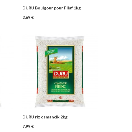
DURU Boulgour pour Pilaf 1kg
–
+
nier
Ajouter au panier
Prix
2,69 €
DURU riz osmancik 2kg
–
+
nier
Ajouter au panier
Prix
7,99 €