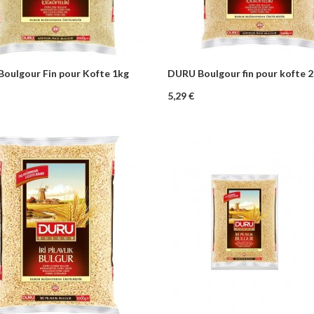
oulgour Fin pour Kofte 1kg
DURU Boulgour fin pour kofte 
+
–
+
Ajouter au panier
Ajouter au pa
Prix
5,29 €