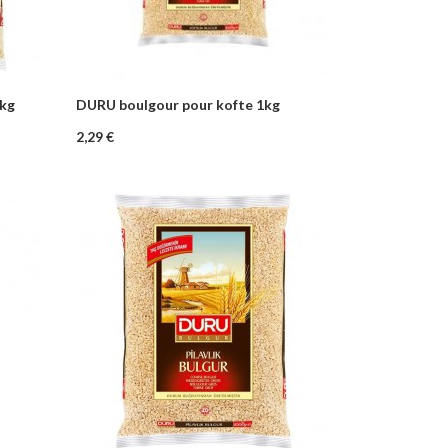
2kg
DURU boulgour pour kofte 1kg
–
+
nier
Ajouter au panier
Prix
2,29 €