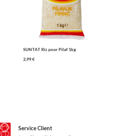
SUNTAT Riz pour Pilaf 1kg
–
+
nier
Ajouter au panier
Prix
2,99 €
Service Client