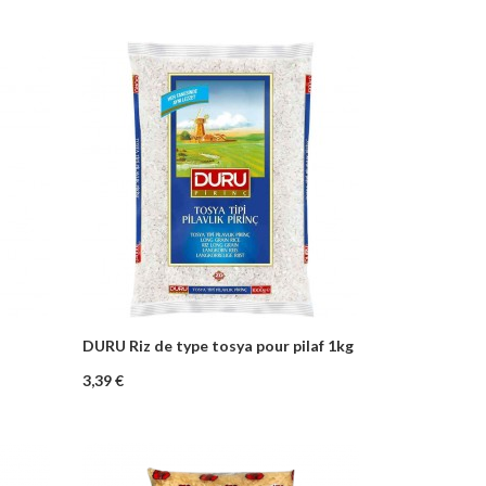
DURU Riz de type tosya pour pilaf 1kg
–
+
nier
Ajouter au panier
Prix
3,39 €