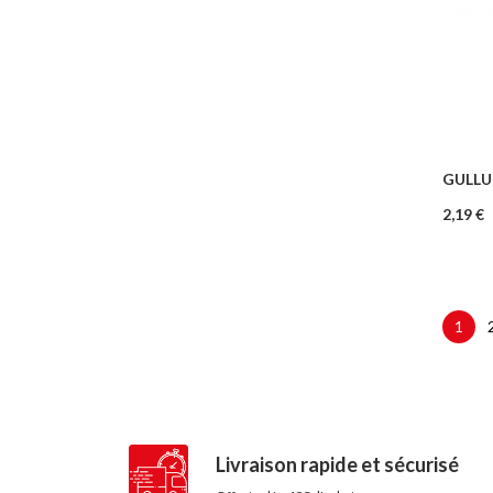
GULLU 
–
Prix
2,19 €
1
Livraison rapide et sécurisé