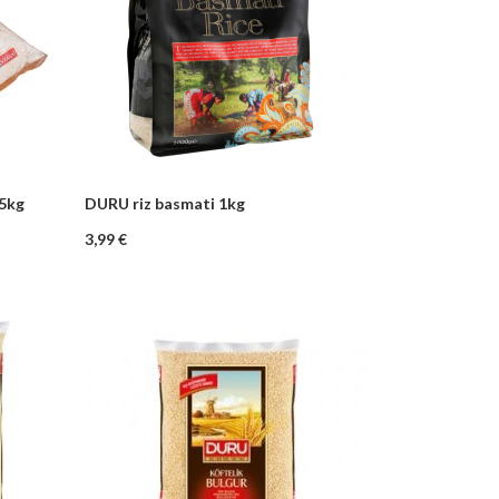
 5kg
DURU riz basmati 1kg
–
+
nier
Ajouter au panier
Prix
3,99 €