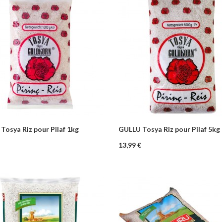
Tosya Riz pour Pilaf 1kg
GULLU Tosya Riz pour Pilaf 5kg
+
–
+
Ajouter au panier
Ajouter au pa
Prix
13,99 €