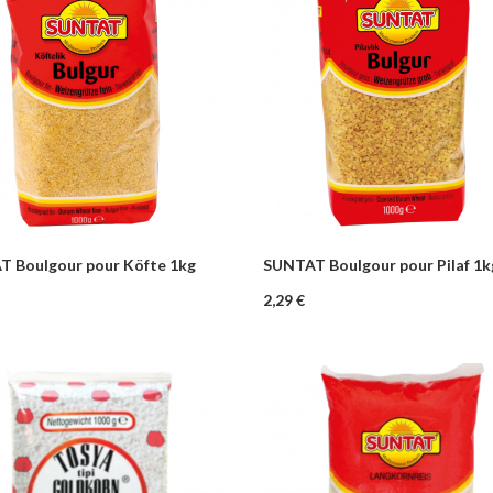
 Boulgour pour Köfte 1kg
SUNTAT Boulgour pour Pilaf 1k
+
–
+
Ajouter au panier
Ajouter au pa
Prix
2,29 €