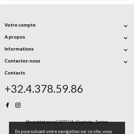
Votre compte

A propos

Informations

Contactez-nous

Contacts
+32.4.378.59.86
Site protégé par reCAPTCHA.
Vie privée
-
Termes
En poursuivant votre navigation sur ce site, vous