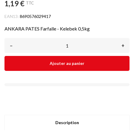
1,19 €
TTC
EAN13:
8690576029417
ANKARA PATES Farfalle - Kelebek 0,5kg
–
+
Ajouter au panier
Description