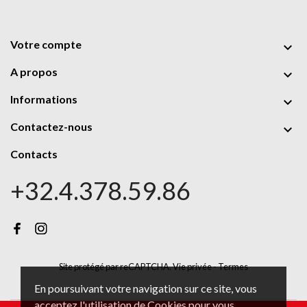
Votre compte

A propos

Informations

Contactez-nous

Contacts
+32.4.378.59.86
Site protégé par reCAPTCHA.
Vie privée
-
Termes
En poursuivant votre navigation sur ce site, vous
acceptez l'utilisation de Cookies pour vous