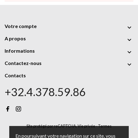
Votre compte

A propos

Informations

Contactez-nous

Contacts
+32.4.378.59.86
Site protégé par reCAPTCHA.
Vie privée
-
Termes
En poursuivant votre navigation sur ce site, vous